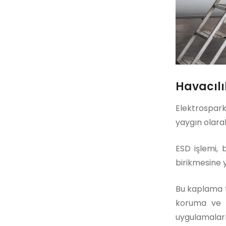
Havacıl
Elektrospark 
yaygın olarak
ESD işlemi, 
birikmesine y
Bu kaplama t
koruma ve z
uygulamaları 