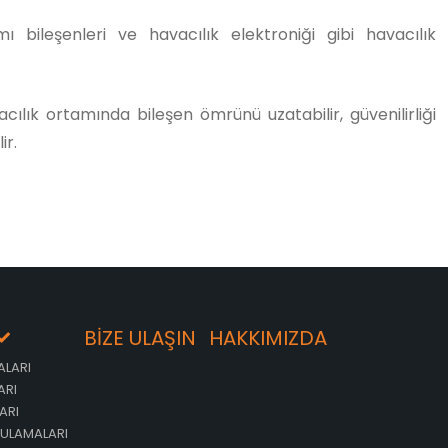
ı bileşenleri ve havacılık elektroniği gibi havacılık
cılık ortamında bileşen ömrünü uzatabilir, güvenilirliği
ir.
BİZE ULAŞIN
HAKKIMIZDA
ALARI
ARI
ARI
GULAMALARI