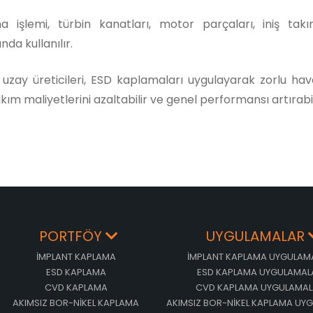
 işlemi, türbin kanatları, motor parçaları, iniş takım
da kullanılır.
 uzay üreticileri, ESD kaplamaları uygulayarak zorlu hava
bakım maliyetlerini azaltabilir ve genel performansı artırabil
PORTFÖY
UYGULAMALAR
İMPLANT KAPLAMA
İMPLANT KAPLAMA UYGULAM
ESD KAPLAMA
ESD KAPLAMA UYGULAMAL
CVD KAPLAMA
CVD KAPLAMA UYGULAMAL
AKIMSIZ BOR-NİKEL KAPLAMA
AKIMSIZ BOR-NİKEL KAPLAMA UY